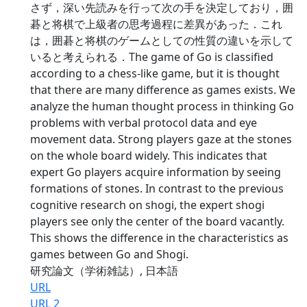
さず，深い先読みを行って次の手を決定しており，囲
碁と将棋で上級者の思考過程に差異があった．これ
は，囲碁と将棋のゲームとしての性質の違いを示して
いると考えられる．The game of Go is classified
according to a chess-like game, but it is thought
that there are many difference as games exists. We
analyze the human thought process in thinking Go
problems with verbal protocol data and eye
movement data. Strong players gaze at the stones
on the whole board widely. This indicates that
expert Go players acquire information by seeing
formations of stones. In contrast to the previous
cognitive research on shogi, the expert shogi
players see only the center of the board vacantly.
This shows the difference in the characteristics as
games between Go and Shogi.
研究論文（学術雑誌）, 日本語
URL
URL 2