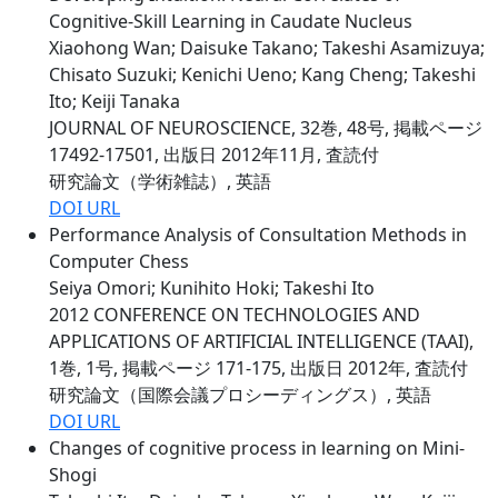
Cognitive-Skill Learning in Caudate Nucleus
Xiaohong Wan; Daisuke Takano; Takeshi Asamizuya;
Chisato Suzuki; Kenichi Ueno; Kang Cheng; Takeshi
Ito; Keiji Tanaka
JOURNAL OF NEUROSCIENCE, 32巻, 48号, 掲載ページ
17492-17501, 出版日 2012年11月, 査読付
研究論文（学術雑誌）, 英語
DOI URL
Performance Analysis of Consultation Methods in
Computer Chess
Seiya Omori; Kunihito Hoki; Takeshi Ito
2012 CONFERENCE ON TECHNOLOGIES AND
APPLICATIONS OF ARTIFICIAL INTELLIGENCE (TAAI),
1巻, 1号, 掲載ページ 171-175, 出版日 2012年, 査読付
研究論文（国際会議プロシーディングス）, 英語
DOI URL
Changes of cognitive process in learning on Mini-
Shogi