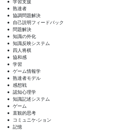
学習支援
熟達者
協調問題解決
自己説明フィードバック
問題解決
知識の外化
知識反映システム
四人将棋
協和感
学習
ゲーム情報学
熟達者モデル
感想戦
認知心理学
知識記述システム
ゲーム
直観的思考
コミュニケ-ション
記憶