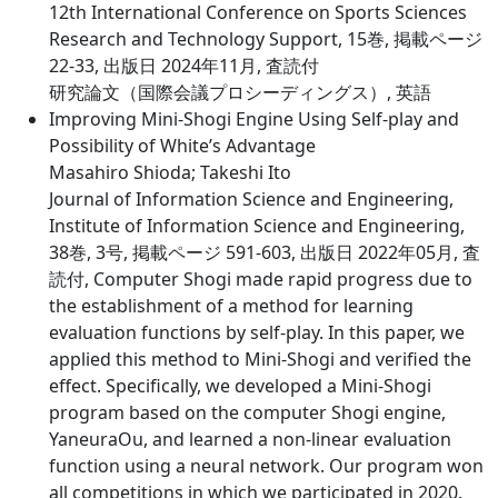
12th International Conference on Sports Sciences
Research and Technology Support, 15巻, 掲載ページ
22-33, 出版日 2024年11月, 査読付
研究論文（国際会議プロシーディングス）, 英語
Improving Mini-Shogi Engine Using Self-play and
Possibility of White’s Advantage
Masahiro Shioda; Takeshi Ito
Journal of Information Science and Engineering,
Institute of Information Science and Engineering,
38巻, 3号, 掲載ページ 591-603, 出版日 2022年05月, 査
読付, Computer Shogi made rapid progress due to
the establishment of a method for learning
evaluation functions by self-play. In this paper, we
applied this method to Mini-Shogi and verified the
effect. Specifically, we developed a Mini-Shogi
program based on the computer Shogi engine,
YaneuraOu, and learned a non-linear evaluation
function using a neural network. Our program won
all competitions in which we participated in 2020.