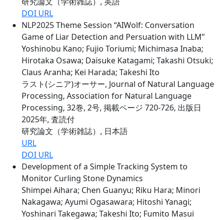
研究論文（学術雑誌）, 英語
DOI URL
NLP2025 Theme Session “AIWolf: Conversation
Game of Liar Detection and Persuation with LLM”
Yoshinobu Kano; Fujio Toriumi; Michimasa Inaba;
Hirotaka Osawa; Daisuke Katagami; Takashi Otsuki;
Claus Aranha; Kei Harada; Takeshi Ito
ラスト(シニア)オーサー, Journal of Natural Language
Processing, Association for Natural Language
Processing, 32巻, 2号, 掲載ページ 720-726, 出版日
2025年, 査読付
研究論文（学術雑誌）, 日本語
URL
DOI URL
Development of a Simple Tracking System to
Monitor Curling Stone Dynamics
Shimpei Aihara; Chen Guanyu; Riku Hara; Minori
Nakagawa; Ayumi Ogasawara; Hitoshi Yanagi;
Yoshinari Takegawa; Takeshi Ito; Fumito Masui