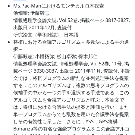
Ms.Pac-Manにおけるモンテカルロ木探索
池畑望; 伊藤毅志
情報処理学会論文誌, Vol.52巻, 掲載ページ 3817-3827,
出版日 2011年12月, 査読付
研究論文（学術雑誌）, 日本語
将棋における合議アルゴリズム－多数決による手の選
択－
伊藤毅志; 小幡拓弥; 杉山卓弥; 保木邦仁
情報処理学会論文誌, 情報処理学会, Vol.52巻, 11号, 掲
載ページ 3030-3037, 出版日 2011年11月, 査読付, 本論
文では，将棋プログラムの新たな並列処理手法を提案
する．このアルゴリズムは，複数の思考プログラムの
候補手の中から一つの手を選択する手法である．この
アルゴリズムを合議アルゴリズムと呼ぶ．本論文で
は，将棋における合議手法の提案と評価を行い，また
単一プログラムからでも乱数を用いた合議手法を提案
しその有効性も示した．さらに，YSS，GPS将棋，
Bonanza等の有名な強豪プログラムをこの合議アルゴ