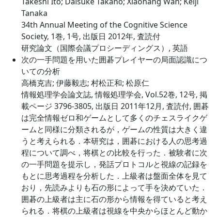
Takeshi Ito; Daisuke Takano; Xiaohang Wan; Keiji
Tanaka
34th Annual Meeting of the Cognitive Science
Society, 1巻, 1号, 出版日 2012年, 査読付
研究論文（国際会議プロシーディングス）, 英語
次の一手問題を用いた囲碁プレイヤーの局面認識につ
いての分析
高橋克吉; 伊藤毅志; 村松正和; 松原仁
情報処理学会論文誌, 情報処理学会, Vol.52巻, 12号, 掲
載ページ 3796-3805, 出版日 2011年12月, 査読付, 囲碁
は完全情報ゼロ和ゲームとして多くのチェスライクゲ
ームと同様に分類されるが，ゲームの性質は大きく違
うと考えられる．本研究は，囲碁における人の思考過
程について調べ，将棋との比較を行った．被験者に次
の一手問題を提示し，発話プロトコルと視線の記録を
もとに思考過程を分析した．上級者は盤面全体を見て
おり，先読みよりも石の形によって手を決めていた．
囲碁の上級者は主に石の形から情報を得ていると考え
られる．将棋の上級者は視線を中央からほとんど動か