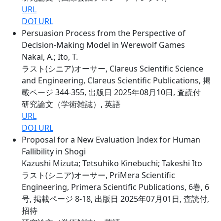
URL
DOI URL
Persuasion Process from the Perspective of
Decision-Making Model in Werewolf Games
Nakai, A.; Ito, T.
ラスト(シニア)オーサー, Clareus Scientific Science
and Engineering, Clareus Scientific Publications, 掲
載ページ 344-355, 出版日 2025年08月10日, 査読付
研究論文（学術雑誌）, 英語
URL
DOI URL
Proposal for a New Evaluation Index for Human
Fallibility in Shogi
Kazushi Mizuta; Tetsuhiko Kinebuchi; Takeshi Ito
ラスト(シニア)オーサー, PriMera Scientific
Engineering, Primera Scientific Publications, 6巻, 6
号, 掲載ページ 8-18, 出版日 2025年07月01日, 査読付,
招待