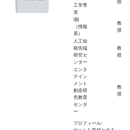
授
工学専
攻
Ⅰ類
教
（情報
授
系）
人工知
能先端
教
研究セ
授
ンター
エンタ
テイン
メント
教
創造研
授
究教育
センタ
ー
プロフィール: